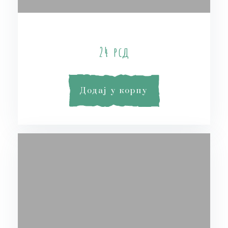
Mint Soap
24
рсд
Додај у корпу