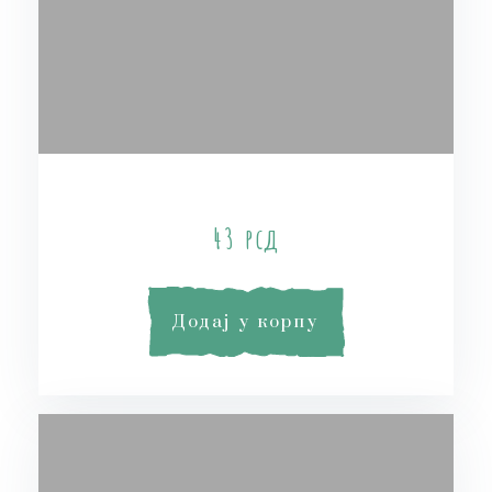
Coconut Milk Soap
43
рсд
Додај у корпу