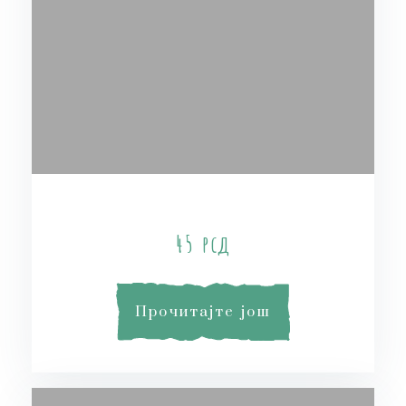
OrangePie Soap
45
рсд
Прочитајте још