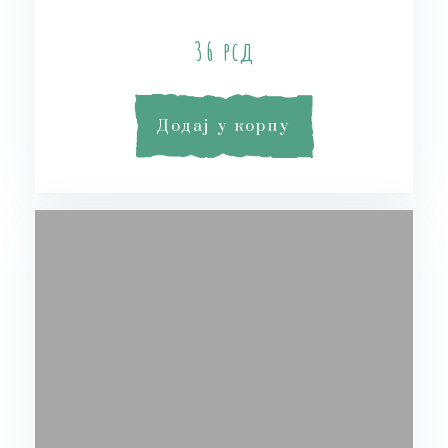
Bamboo and Orchid Soap
36
рсд
Додај у корпу