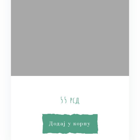
Tea Tree with Peppermint
55
рсд
Додај у корпу