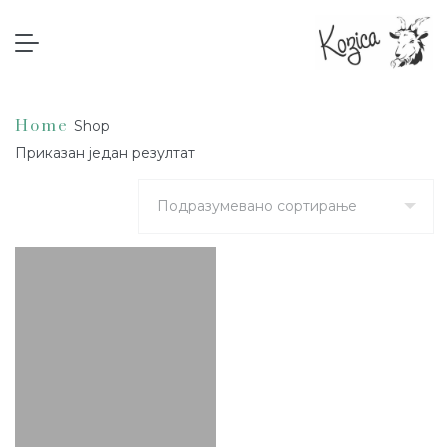
Почетна
/ Производ oзначен „Homemade“
Homemade
Home
Shop
Приказан један резултат